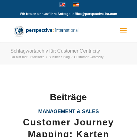
Wir freuen uns auf Ihre Anfrage: office@perspective-int.com
Schlagwortarchiv für: Customer Centricity
Du bist hier:
Startseite
/
Business Blog
/
Customer Centricity
Beiträge
MANAGEMENT & SALES
Customer Journey
Mapping: Karten