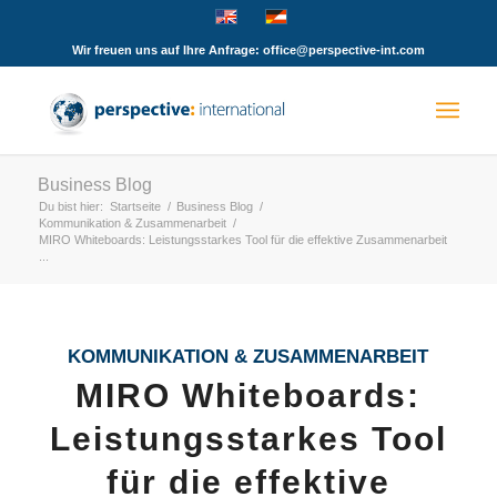
Wir freuen uns auf Ihre Anfrage: office@perspective-int.com
Business Blog
Du bist hier:
Startseite
/
Business Blog
/
Kommunikation & Zusammenarbeit
/
MIRO Whiteboards: Leistungsstarkes Tool für die effektive Zusammenarbeit
...
KOMMUNIKATION & ZUSAMMENARBEIT
MIRO Whiteboards:
Leistungsstarkes Tool
für die effektive