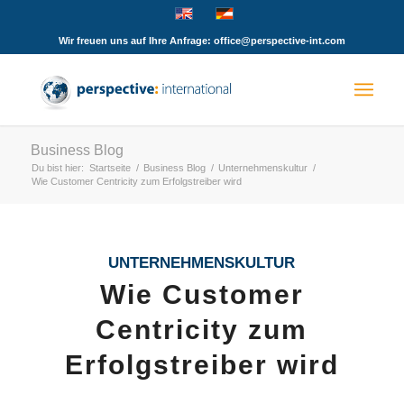
Wir freuen uns auf Ihre Anfrage: office@perspective-int.com
Business Blog
Du bist hier:
Startseite
/
Business Blog
/
Unternehmenskultur
/
Wie Customer Centricity zum Erfolgstreiber wird
UNTERNEHMENSKULTUR
Wie Customer
Centricity zum
Erfolgstreiber wird